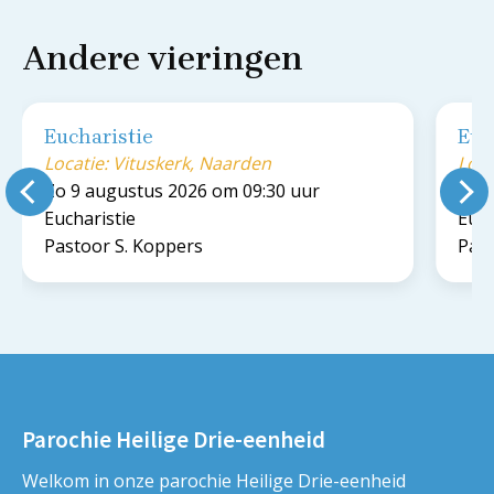
Andere vieringen
Eucharistie
Euc
Locatie: Vituskerk, Naarden
Loca
Zo 9 augustus 2026 om 09:30 uur
Zo 9
Eucharistie
Euch
Pastoor S. Koppers
Past
Parochie Heilige Drie-eenheid
Welkom in onze parochie Heilige Drie-eenheid