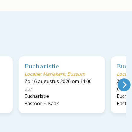
Eucharistie
Euch
Locatie: Mariakerk, Bussum
Locati
Zo 16 augustus 2026 om 11:00
Zo 23 
uur
uur
Eucharistie
Euchar
Pastoor E. Kaak
Pastoo