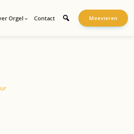
er Orgel
Contact
Meevieren
uur