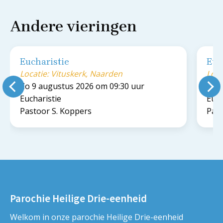
Andere vieringen
Eucharistie
Euc
Locatie: Vituskerk, Naarden
Loca
Zo 9 augustus 2026 om 09:30 uur
Zo 9
Eucharistie
Euch
Pastoor S. Koppers
Past
Parochie Heilige Drie-eenheid
Welkom in onze parochie Heilige Drie-eenheid