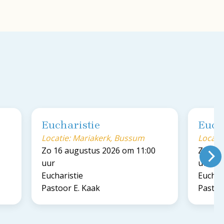
Eucharistie
Euch
Locatie: Mariakerk, Bussum
Locati
Zo 16 augustus 2026 om 11:00
Zo 23 
uur
uur
Eucharistie
Euchar
Pastoor E. Kaak
Pastoo