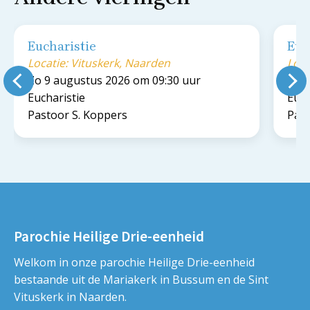
Eucharistie
Euc
Locatie: Vituskerk, Naarden
Loca
Zo 9 augustus 2026 om 09:30 uur
Zo 9
Eucharistie
Euch
Pastoor S. Koppers
Past
Parochie Heilige Drie-eenheid
Welkom in onze parochie Heilige Drie-eenheid
bestaande uit de Mariakerk in Bussum en de Sint
Vituskerk in Naarden.