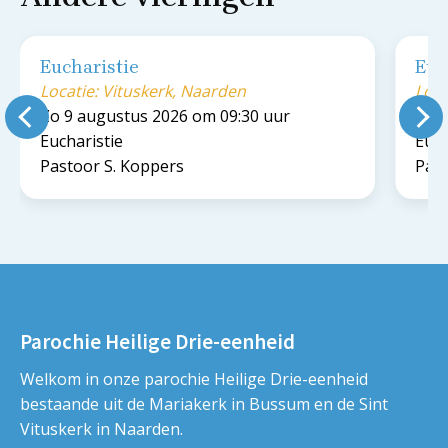
Eucharistie
Euc
Locatie: Vituskerk, Naarden
Loca
Zo 9 augustus 2026 om 09:30 uur
Zo 9
Eucharistie
Euch
Pastoor S. Koppers
Past
Parochie Heilige Drie-eenheid
Welkom in onze parochie Heilige Drie-eenheid
bestaande uit de Mariakerk in Bussum en de Sint
Vituskerk in Naarden.