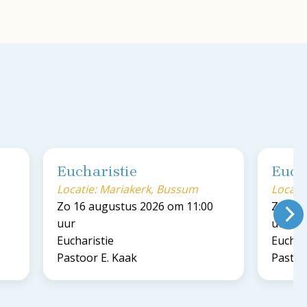
Eucharistie
Euch
Locatie: Mariakerk, Bussum
Locati
Zo 16 augustus 2026 om 11:00
Zo 23 
uur
uur
Eucharistie
Euchar
Pastoor E. Kaak
Pastoo