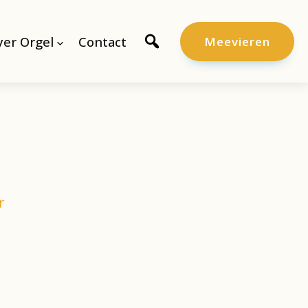
er Orgel
Contact
Meevieren
r