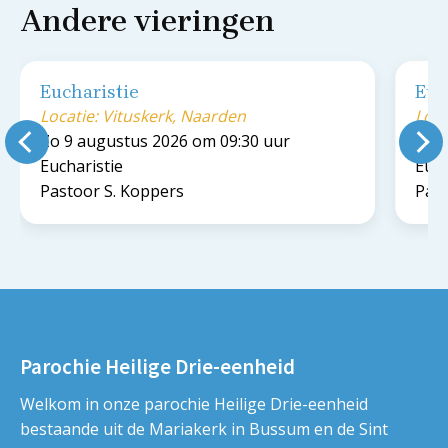
Andere vieringen
Eucharistie
Euc
Locatie: Vituskerk, Naarden
Loca
Zo 9 augustus 2026 om 09:30 uur
Zo 9
Eucharistie
Euch
Pastoor S. Koppers
Past
Parochie Heilige Drie-eenheid
Welkom in onze parochie Heilige Drie-eenheid
bestaande uit de Mariakerk in Bussum en de Sint