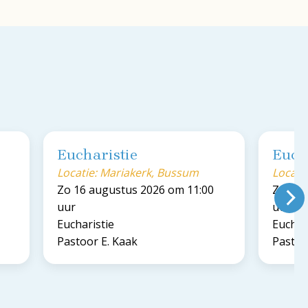
Eucharistie
Euch
Locatie: Mariakerk, Bussum
Locati
Zo 16 augustus 2026 om 11:00
Zo 23 
uur
uur
Eucharistie
Euchar
Pastoor E. Kaak
Pastoo