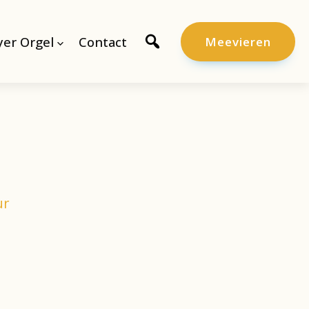
er Orgel
Contact
Meevieren
ur