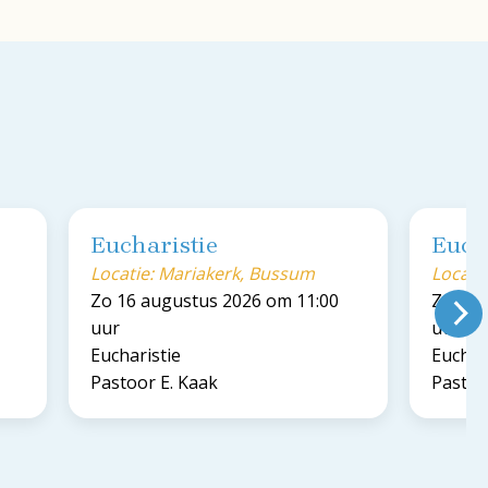
Eucharistie
Euch
Locatie: Mariakerk, Bussum
Locati
Zo 16 augustus 2026 om 11:00
Zo 23 
uur
uur
Eucharistie
Euchar
Pastoor E. Kaak
Pastoo