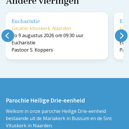
Andere vieringen
Eucharistie
Euc
Locatie: Vituskerk, Naarden
Loca
Zo 9 augustus 2026 om 09:30 uur
Zo 9
Eucharistie
Euch
Pastoor S. Koppers
Past
Parochie Heilige Drie-eenheid
Welkom in onze parochie Heilige Drie-eenheid
bestaande uit de Mariakerk in Bussum en de Sint
Vituskerk in Naarden.